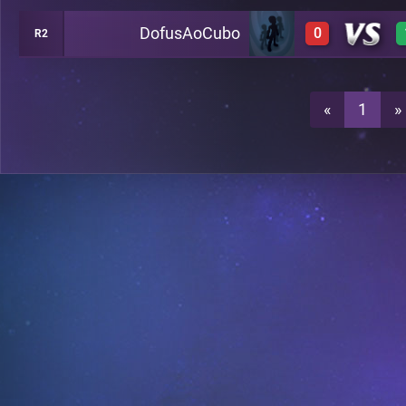
DofusAoCubo
0
R2
0
A24
0
A24
«
1
»