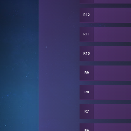
R12
R11
R10
R9
R8
R7
R6