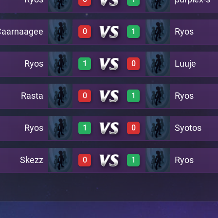
1
0
C24
Caarnaagee
Ryos
0
1
0
1
A23
Ryos
Luuje
1
0
0
1
A22
Rasta
Ryos
0
1
1
0
A21
Ryos
Syotos
1
0
0
1
A20
Skezz
Ryos
0
1
1
0
A19
0
1
A18