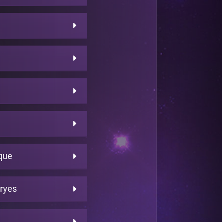
ique
dryes