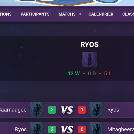
TIONS
PARTICIPANTS
MATCHS
CALENDRIER
CLAS
RYOS
12
0
5
Caarnaagee
Ryos
2
1
Ryos
Mitagheer
2
0
0
1
C28