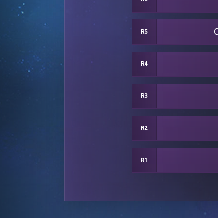
R5
R4
R3
R2
R1