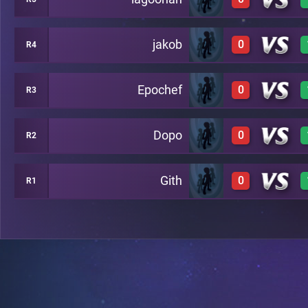
0
A23
jakob
0
R4
0
A22
Epochef
0
R3
0
A21
Dopo
0
R2
0
A20
Gith
0
R1
0
A19
0
A18