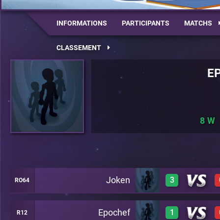
INFORMATIONS
PARTICIPANTS
MATCHS
CLASSEMENT
E
8
Joken
3
RO64
Epochef
1
R12
1
C26