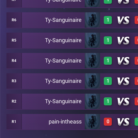
0
C28
Ty-Sanguinaire
1
R6
1
C24
Ty-Sanguinaire
1
R5
1
A23
Ty-Sanguinaire
1
R4
1
A22
Ty-Sanguinaire
1
R3
1
A21
Ty-Sanguinaire
1
R2
1
A20
pain-intheass
0
R1
1
A19