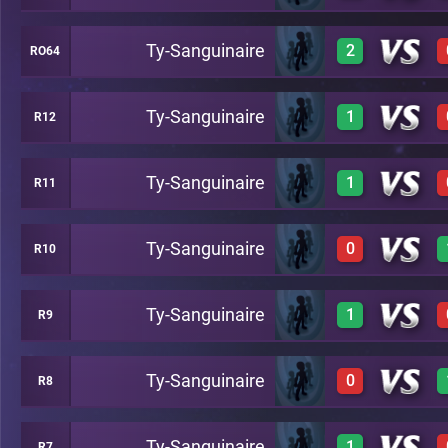
Ty-Sanguinaire
2
RO64
1
C28
0
C23
Ty-Sanguinaire
1
R12
1
C26
1
C20
Ty-Sanguinaire
1
R11
C20
1
C19
1
C18
Ty-Sanguinaire
0
R10
C21
1
C21
Ty-Sanguinaire
1
R9
C19
0
C18
Ty-Sanguinaire
0
R8
1
C29
Ty-Sanguinaire
1
R7