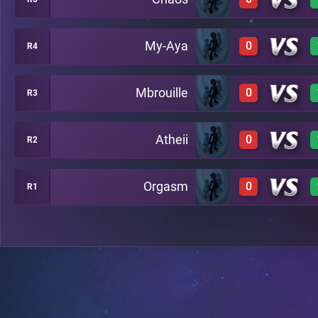
1
A23
My-Aya
0
R4
0
A22
Mbrouille
0
R3
0
A21
Atheii
0
R2
0
A20
Orgasm
0
R1
0
A19
0
A18