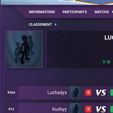
INFORMATIONS
PARTICIPANTS
MATCHS
CLASSEMENT
LU
9
Luchadys
0
RO64
Kushyy
0
R12
0
C26