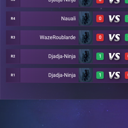
0
A23
Nauali
0
R4
0
A22
WazeRoublarde
0
R3
0
A21
Djadja-Ninja
1
R2
0
A20
Djadja-Ninja
1
R1
1
A19
1
A18