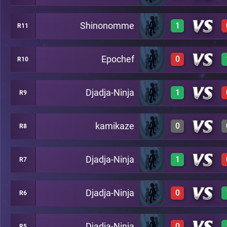
Shinonomme
1
R11
1
C19
1
C18
Epochef
0
R10
1
C21
Djadja-Ninja
1
R9
1
C19
0
C18
kamikaze
0
R8
1
C29
Djadja-Ninja
1
R7
0
C28
Djadja-Ninja
0
R6
1
C24
Djadja-Ninja
0
R5