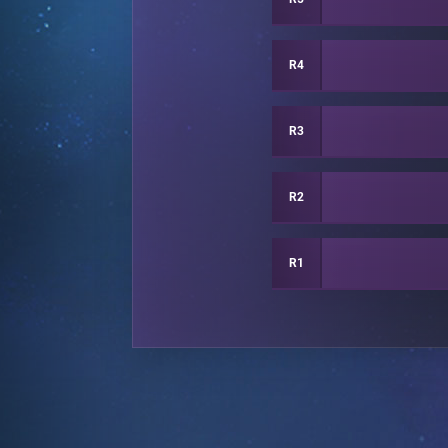
R4
R3
R2
R1