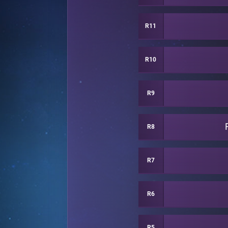
R11
R10
R9
R8
R7
R6
R5