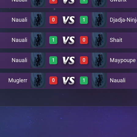
0
1
A23
Nauali
Djadja-Ninj
0
1
0
1
A22
Nauali
Shait
1
0
0
1
A21
Nauali
Maypoupe
1
0
1
0
A20
Muglerr
Nauali
0
1
1
0
A19
0
1
A18