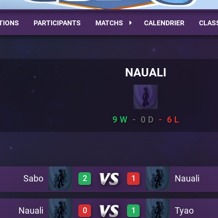
TIONS
PARTICIPANTS
MATCHS
CALENDRIER
CLAS
NAUALI
9
0
6
Sabo
Nauali
2
1
Nauali
Tyao
0
1
1
0
C26