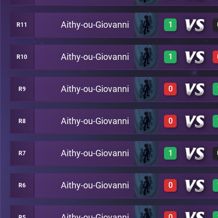
Aithy-ou-Giovanni
1
R11
1
C19
1
C18
Aithy-ou-Giovanni
1
R10
1
C21
Aithy-ou-Giovanni
0
R9
C19
1
C18
Aithy-ou-Giovanni
0
R8
0
C29
Aithy-ou-Giovanni
1
R7
0
C28
Aithy-ou-Giovanni
0
R6
1
C24
Aithy-ou-Giovanni
0
R5