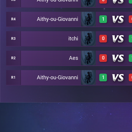
0
A23
Aithy-ou-Giovanni
1
R4
0
A22
itchi
0
R3
1
A21
Aes
0
R2
0
A20
Aithy-ou-Giovanni
1
R1
0
A19
1
A18