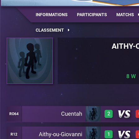
INFORMATIONS
PARTICIPANTS
MATCHS
CLASSEMENT
AITHY-
8
Cuentah
2
RO64
Aithy-ou-Giovanni
1
R12
1
C26