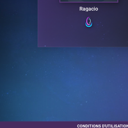
h
Ragacio
CONDITIONS D'UTILISATIO