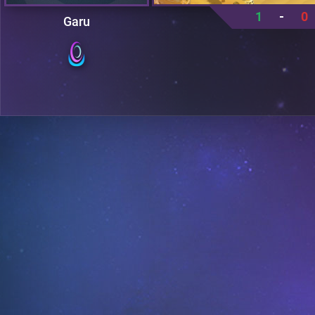
1
-
0
Garu