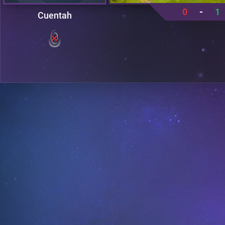
0
-
1
Cuentah