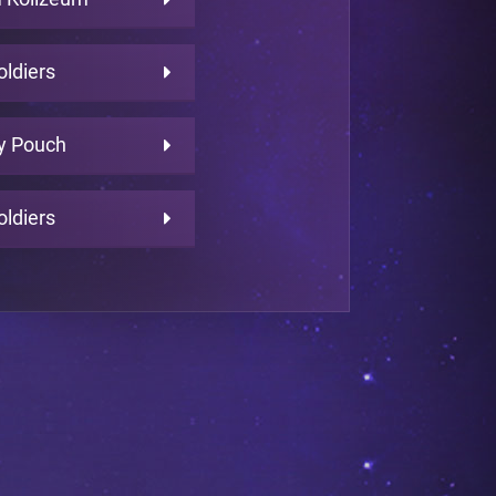
ldiers
y Pouch
ldiers