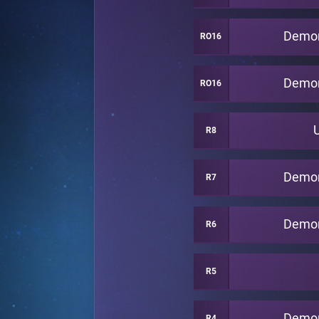
Demon
RO16
Demon
RO16
R8
Demon
R7
Demon
R6
R5
Demon
R4