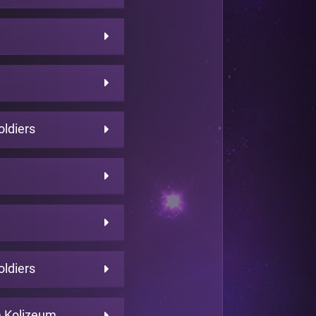
ldiers
ldiers
 Kolizeum