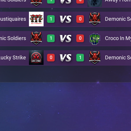
0
1
A36
ustiquaires
Demonic So
1
0
1
0
A40
ic Soldiers
Croco In M
1
0
1
0
A27
Lucky Strike
Demonic So
0
1
1
0
A1
0
1
A21