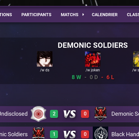
TIONS
PARTICIPANTS
MATCHS
CALENDRIER
CLAS
DEMONIC SOLDIERS
/w ds
/w joken
/w 
8
0
6
Undisclosed
Demonic So
2
0
ic Soldiers
Black Han
1
0
1
0
A13