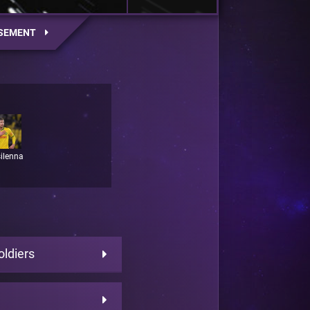
SEMENT
silenna
ldiers
d