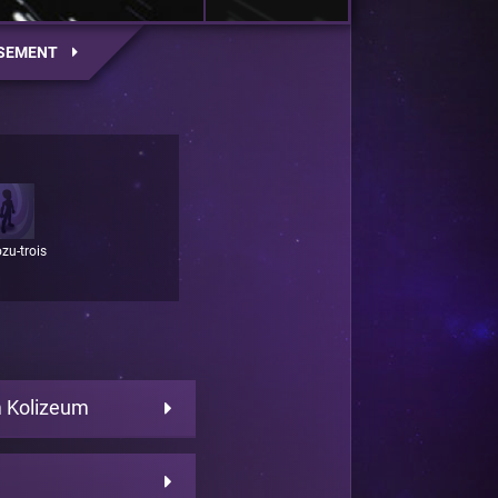
SEMENT
zu-trois
 Kolizeum