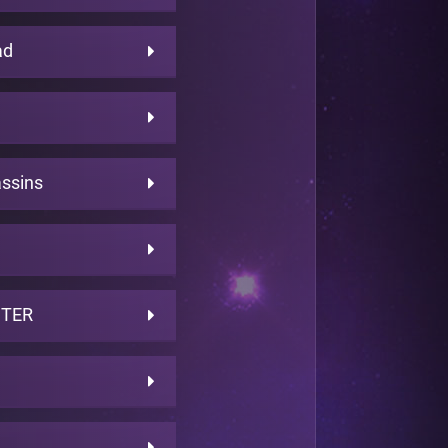
ad
assins
TER