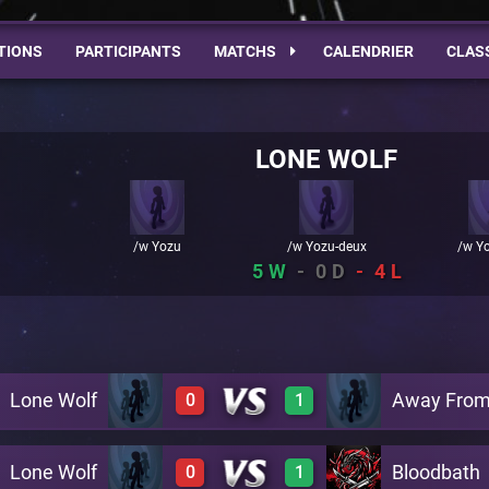
TIONS
PARTICIPANTS
MATCHS
CALENDRIER
CLAS
LONE WOLF
/w Yozu
/w Yozu-deux
/w Yo
5
0
4
Lone Wolf
Away From
0
1
Lone Wolf
Bloodbath
0
1
0
1
A18