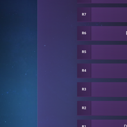
R7
R6
R5
R4
R3
R2
R1