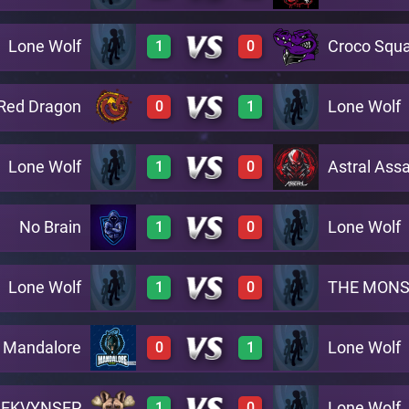
Lone Wolf
Croco Squ
1
0
0
1
A30
Red Dragon
Lone Wolf
0
1
1
0
A10
Lone Wolf
Astral Ass
1
0
0
1
A2
No Brain
Lone Wolf
1
0
1
0
A36
Lone Wolf
THE MONS
1
0
1
0
A40
Mandalore
Lone Wolf
0
1
1
0
A27
DEKVYNSEP
Lone Wolf
1
0