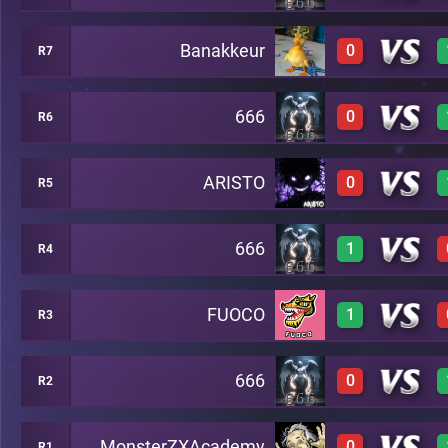
Banakkeur
0
R7
0
A30
666
0
R6
0
A10
ARISTO
0
R5
0
A2
666
1
R4
0
A36
FUOCO
1
R3
1
A40
666
0
R2
1
A27
MonsterZXAcademy
0
R1