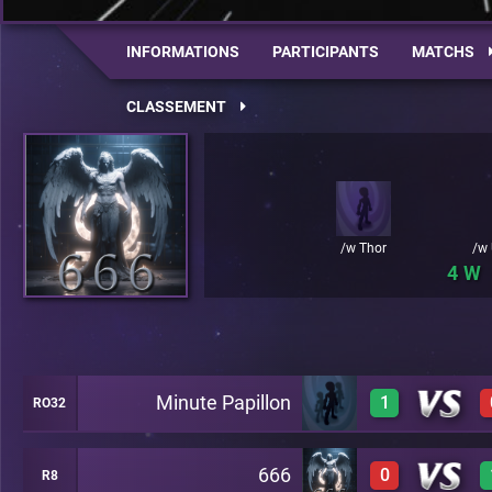
INFORMATIONS
PARTICIPANTS
MATCHS
CLASSEMENT
/w Thor
/w
4
Minute Papillon
1
RO32
666
0
R8
1
A18