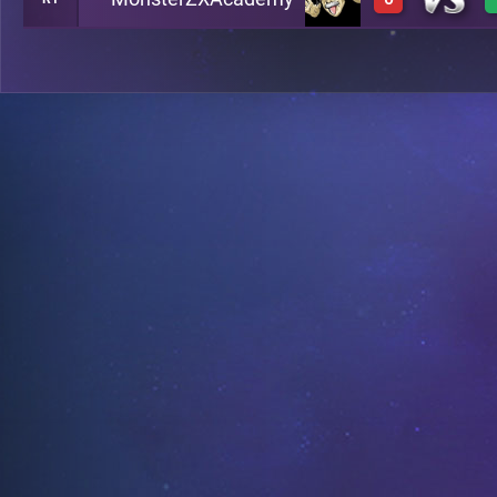
0
A1
0
A21