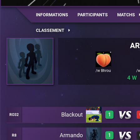
INFORMATIONS
PARTICIPANTS
MATCHS
CLASSEMENT
A
/w Bhrou
/w
4
Blackout
1
RO32
Armando
1
R8
1
A18