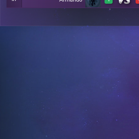
0
A1
1
A21