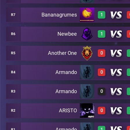
Bananagrumes
1
R7
1
A30
Newbee
1
R6
1
A10
Another One
0
R5
1
A2
Armando
0
R4
0
A36
Armando
0
R3
0
A40
ARISTO
0
R2
0
A27
Armando
1
R1