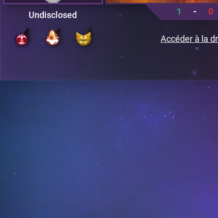
1
-
0
Undisclosed
Accéder à la dr