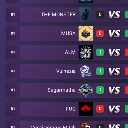
THE MONSTER
0
R1
0
A19
MUSA
0
R1
0
A19
ALM
1
R1
0
A19
Vulnezia
1
R1
1
A19
Sagarmatha
1
R1
1
A19
FUG
0
R1
1
A19
Gucci comme Mitch
0
R1