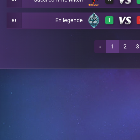
0
A19
En legende
1
R1
0
A19
1
A19
«
1
2
3