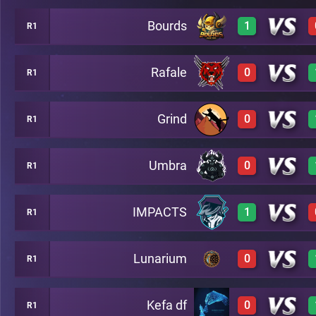
Bourds
1
R1
1
A19
Rafale
0
R1
1
A19
Grind
0
R1
0
A19
Umbra
0
R1
0
A19
IMPACTS
1
R1
0
A19
Lunarium
0
R1
1
A19
Kefa df
0
R1
0
A19