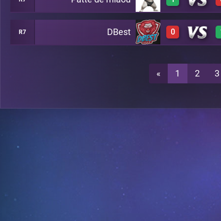
1
A1
DBest
0
R7
1
A1
0
A1
«
1
2
3