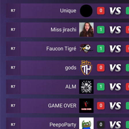
Unique
0
R7
0
A1
Miss jirachi
1
R7
0
A1
Faucon Tigré
1
R7
1
A1
gods
0
R7
1
A1
ALM
1
R7
0
A1
GAME OVER
0
R7
1
A1
PeepoParty
0
R7
0
A1