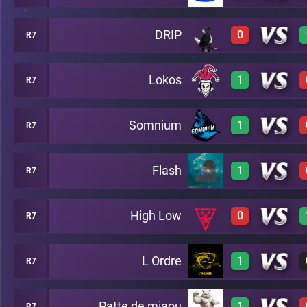
DRIP
0
R7
0
A1
Lokos
1
R7
0
A1
Somnium
1
R7
1
A1
Flash
1
R7
1
A1
High Low
0
R7
1
A1
L Ordre
1
R7
0
A1
Patte de miaou
1
R7