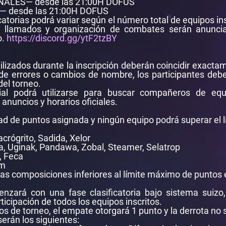
FINALES— desde las 21:00H DOFUS
AL— desde las 21:00H DOFUS
catorias podrá variar según el número total de equipos ins
es, llamados y organización de combates serán anunci
o.
https://discord.gg/ytF2tzBY
lizados durante la inscripción deberán coincidir exactam
de errores o cambios de nombre, los participantes debe
del torneo.
cial podrá utilizarse para buscar compañeros de eq
nuncios y horarios oficiales.
d de puntos asignada y ningún equipo podrá superar el l
acrógrito, Sadida, Xelor
za, Uginak, Pandawa, Zobal, Steamer, Selatrop
, Feca
am
as composiciones inferiores al límite máximo de puntos 
rá con una fase clasificatoria bajo sistema suizo,
ticipación de todos los equipos inscritos.
os de torneo, el empate otorgará 1 punto y la derrota no
serán los siguientes: