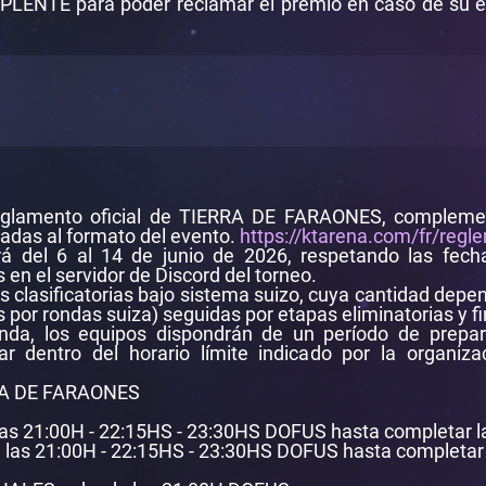
LENTE para poder reclamar el premio en caso de su eq
 reglamento oficial de TIERRA DE FARAONES, complem
adas al formato del evento.
https://ktarena.com/fr/regl
á del 6 al 14 de junio de 2026, respetando las fecha
s en el servidor de Discord del torneo.
s clasificatorias bajo sistema suizo, cuya cantidad depe
s por rondas suiza) seguidas por etapas eliminatorias y fi
onda, los equipos dispondrán de un período de prepar
dentro del horario límite indicado por la organizac
RA DE FARAONES
las 21:00H - 22:15HS - 23:30HS DOFUS hasta completar la
 las 21:00H - 22:15HS - 23:30HS DOFUS hasta completar l