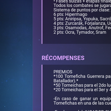
• Fases suizas + etapas final
Todos los combates se jugarán
Sistema de puntos por clase:
6 pts: Hipermago
5 pts: Aniripsa, Yopuka, Sacró
4 pts: Zurcarák, Forjalanza, 
3 pts: Osamodas, Anutrof, Fe
2 pts: Ocra, Tymador, Sram
RÉCOMPENSES
PREMIOS
*100 Torneficha Guerrera pa
Batallador).*
*50 Torneichas para el 2do lu
*20 Torneichas para el 3er y 
-En caso de ganar un equip
Tornefichas en una de las cu