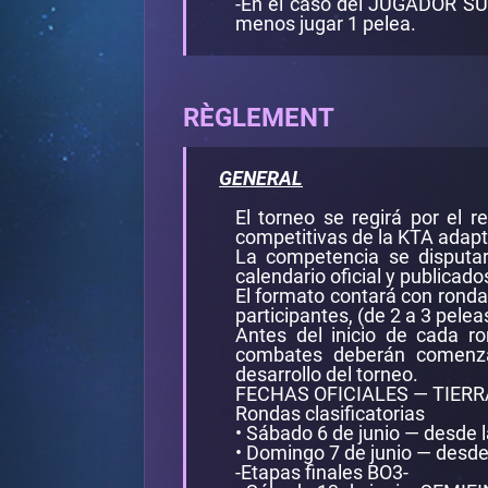
-En el caso del JUGADOR SUP
menos jugar 1 pelea.
RÈGLEMENT
GENERAL
El torneo se regirá por el
competitivas de la KTA adapt
La competencia se disputar
calendario oficial y publicado
El formato contará con ronda
participantes, (de 2 a 3 pelea
Antes del inicio de cada r
combates deberán comenzar 
desarrollo del torneo.
FECHAS OFICIALES — TIER
Rondas clasificatorias
• Sábado 6 de junio — desde 
• Domingo 7 de junio — desde
-Etapas finales BO3-