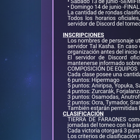
• Sábado 13 de junio -SEMI
• Domingo 14 de junio -FIN
La cantidad de rondas clasifi
Todos los horarios oficial
servidor de Discord del torne
INSCRIPCIONES
Los nombres de personaje uti
servidor Tal Kasha. En caso 
organización antes del inicio 
El servidor de Discord ofi
mantenerse informado sobre a
COMPOSICIÓN DE EQUIPOS
Cada clase posee una cantida
6 puntos: Hipermago
5 puntos: Aniripsa, Yopuka, S
4 puntos: Zurcarák, Forjalan
3 puntos: Osamodas, Anutrof
2 puntos: Ocra, Tymador, Sr
También estarán permitidas l
CLASIFICACIÓN
TIERRA DE FARAONES comenza
jornadas del torneo con la par
Cada victoria otorgará 3 punt
Los criterios de clasificación 