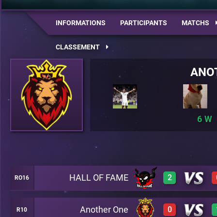
INFORMATIONS
PARTICIPANTS
MATCHS
CLASSEMENT
ANO
6
HALL OF FAME
2
RO16
Another One
0
R10
3
A22