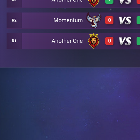
2
A4
Momentum
0
R2
3
A25
Another One
0
R1
0
A18
0
A5