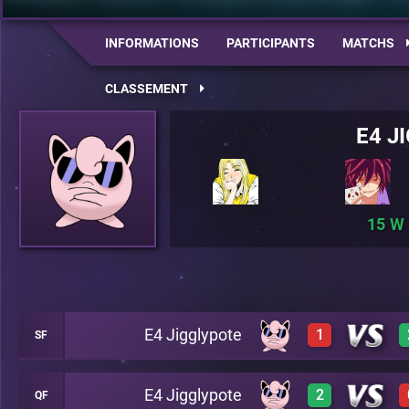
INFORMATIONS
PARTICIPANTS
MATCHS
CLASSEMENT
E4 J
15
E4 Jigglypote
1
SF
E4 Jigglypote
2
QF
0
A21