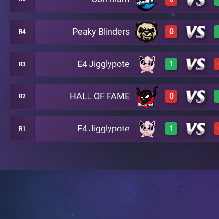
3
A29
Peaky Blinders
0
R4
0
A21
E4 Jigglypote
1
R3
0
A4
HALL OF FAME
0
R2
3
A25
E4 Jigglypote
1
R1
0
A18
3
A5