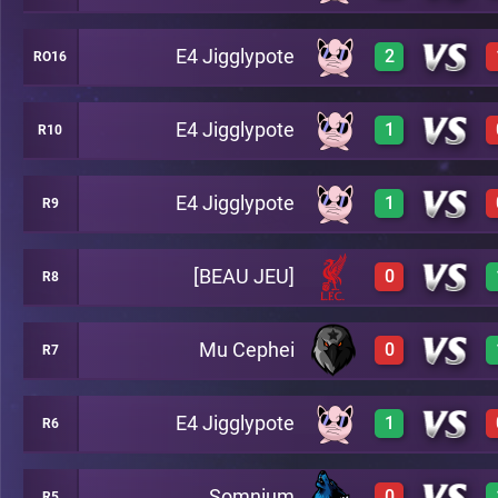
E4 Jigglypote
2
RO16
3
A16
2
A19
E4 Jigglypote
1
R10
3
A22
2
A14
E4 Jigglypote
1
R9
0
A2
3
A19
0
A11
[BEAU JEU]
0
R8
A17
3
A14
Mu Cephei
0
R7
3
A20
0
A12
E4 Jigglypote
1
R6
0
A24
Somnium
0
R5