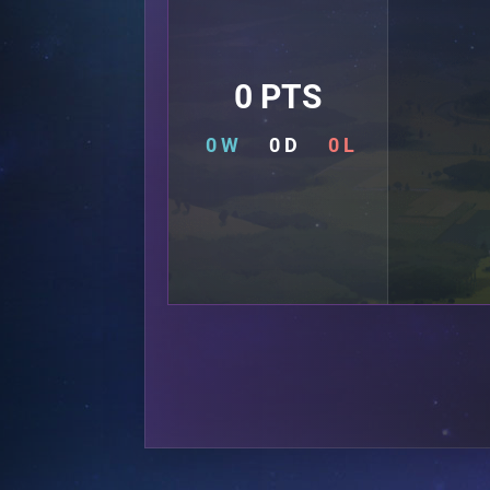
0 PTS
0 W
0 D
0 L