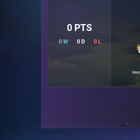
0 PTS
0 W
0 D
0 L
Memb