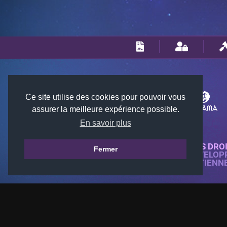
Ce site utilise des cookies pour pouvoir vous
assurer la meilleure expérience possible.
En savoir plus
© 2018-2026 KTARENA. TOUS DRO
Fermer
SITE WEB ENTIÈREMENT DÉVELOP
TOUTES LES IMAGES APPARTIENN