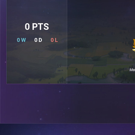
0 PTS
0 W
0 D
0 L
Mem