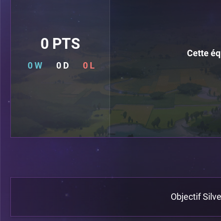
0 PTS
Cette éq
0 W
0 D
0 L
Objectif Silve