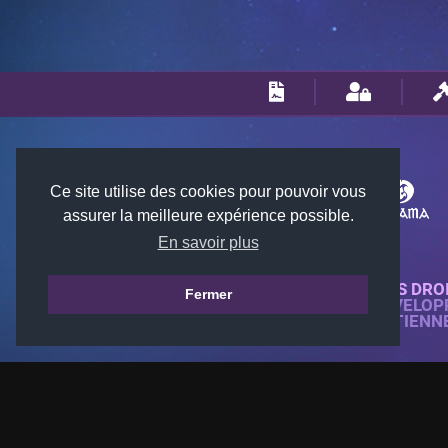
Ce site utilise des cookies pour pouvoir vous
assurer la meilleure expérience possible.
En savoir plus
© 2018-2026 KTARENA. TOUS DRO
Fermer
SITE WEB ENTIÈREMENT DÉVELOP
TOUTES LES IMAGES APPARTIENN
GAMES.