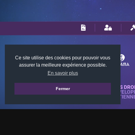
Ce site utilise des cookies pour pouvoir vous
assurer la meilleure expérience possible.
En savoir plus
© 2018-2026 KTARENA. TOUS DRO
Fermer
SITE WEB ENTIÈREMENT DÉVELOP
TOUTES LES IMAGES APPARTIENN
GAMES.