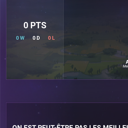
0 PTS
0 W
0 D
0 L
Mem
ON EST PEUT-ÊTRE PAS LES MEILLE