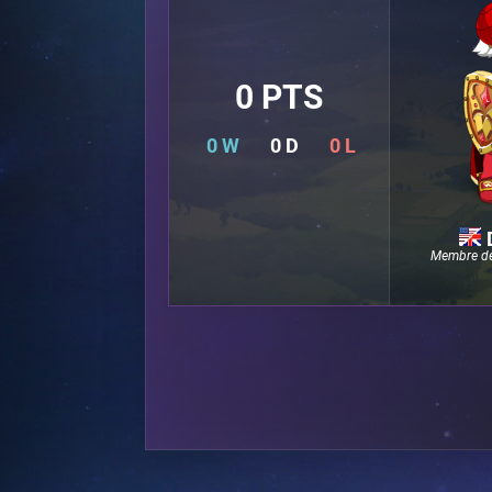
0 PTS
0 W
0 D
0 L
Membre de