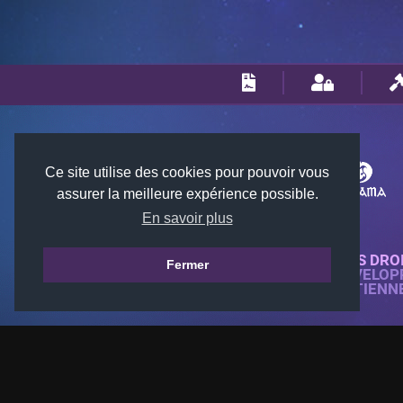
Ce site utilise des cookies pour pouvoir vous
assurer la meilleure expérience possible.
En savoir plus
© 2018-2026 KTARENA. TOUS DRO
Fermer
SITE WEB ENTIÈREMENT DÉVELOP
TOUTES LES IMAGES APPARTIENN
GAMES.