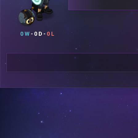
0
0
0