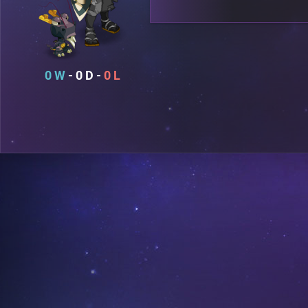
0
0
0