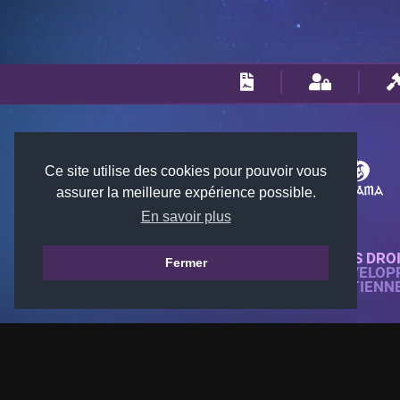
Ce site utilise des cookies pour pouvoir vous
assurer la meilleure expérience possible.
En savoir plus
© 2018-2026 KTARENA. TOUS DRO
Fermer
SITE WEB ENTIÈREMENT DÉVELOP
TOUTES LES IMAGES APPARTIENN