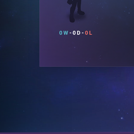
0
0
0