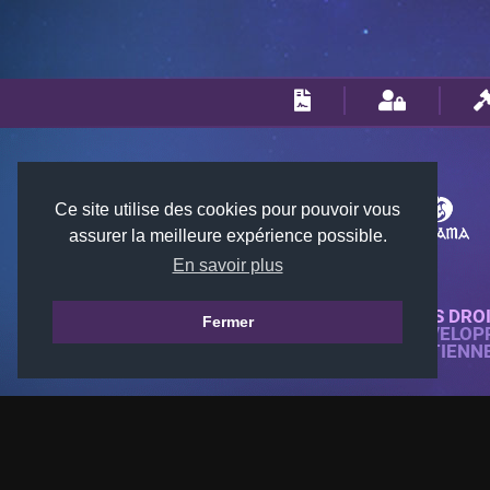
Ce site utilise des cookies pour pouvoir vous
assurer la meilleure expérience possible.
En savoir plus
© 2018-2026 KTARENA. TOUS DRO
Fermer
SITE WEB ENTIÈREMENT DÉVELOP
TOUTES LES IMAGES APPARTIENN