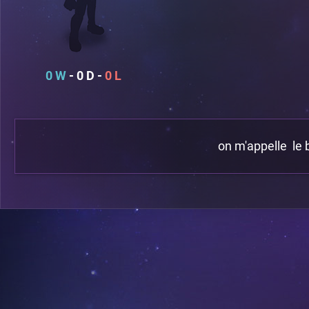
0
0
0
on m'appelle le