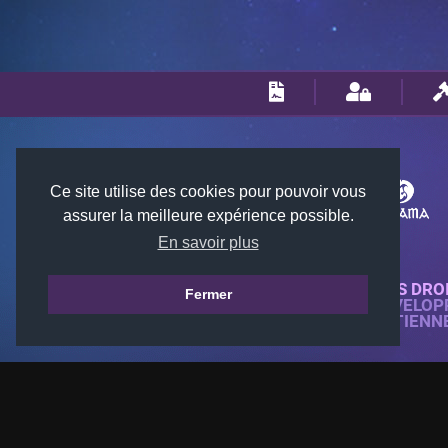
Ce site utilise des cookies pour pouvoir vous
assurer la meilleure expérience possible.
En savoir plus
© 2018-2026 KTARENA. TOUS DRO
Fermer
SITE WEB ENTIÈREMENT DÉVELOP
TOUTES LES IMAGES APPARTIENN
GAMES.