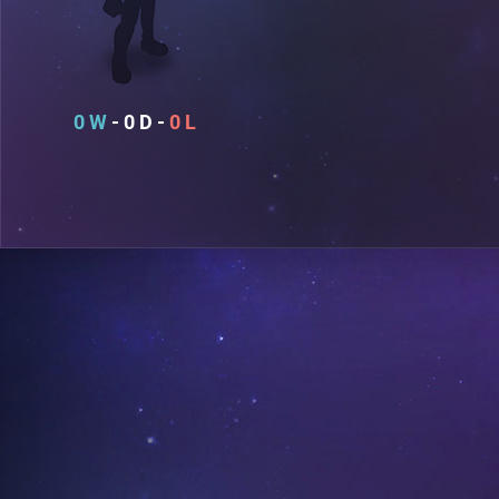
0
0
0