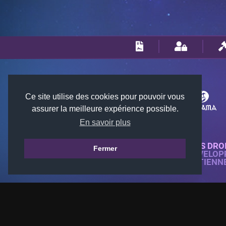
Ce site utilise des cookies pour pouvoir vous
assurer la meilleure expérience possible.
En savoir plus
© 2018-2026 KTARENA. TOUS DRO
Fermer
SITE WEB ENTIÈREMENT DÉVELOP
TOUTES LES IMAGES APPARTIENN
GAMES.