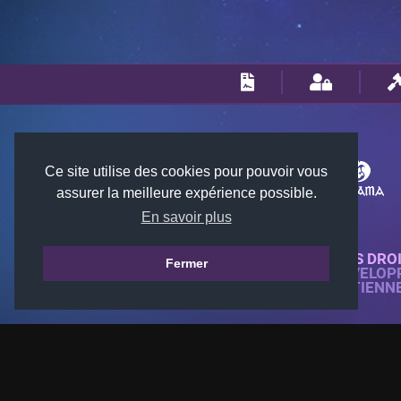
Ce site utilise des cookies pour pouvoir vous
assurer la meilleure expérience possible.
En savoir plus
© 2018-2026 KTARENA. TOUS DRO
Fermer
SITE WEB ENTIÈREMENT DÉVELOP
TOUTES LES IMAGES APPARTIENN