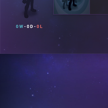
0
0
0