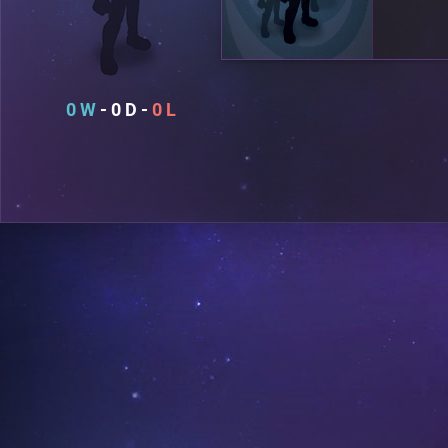
0
0
0