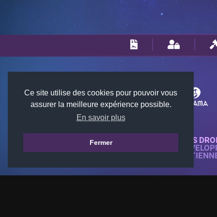
Ce site utilise des cookies pour pouvoir vous
assurer la meilleure expérience possible.
En savoir plus
© 2018-2026 KTARENA. TOUS DRO
Fermer
SITE WEB ENTIÈREMENT DÉVELOP
TOUTES LES IMAGES APPARTIENN
GAMES.