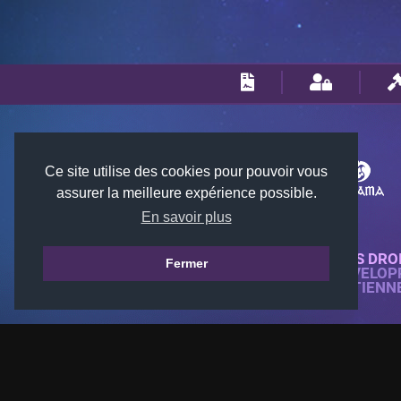
Ce site utilise des cookies pour pouvoir vous
assurer la meilleure expérience possible.
En savoir plus
© 2018-2026 KTARENA. TOUS DRO
Fermer
SITE WEB ENTIÈREMENT DÉVELOP
TOUTES LES IMAGES APPARTIENN
GAMES.