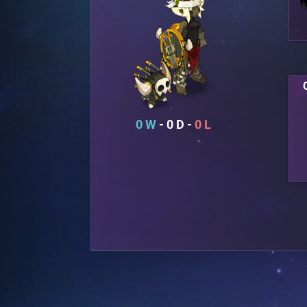
0
0
0