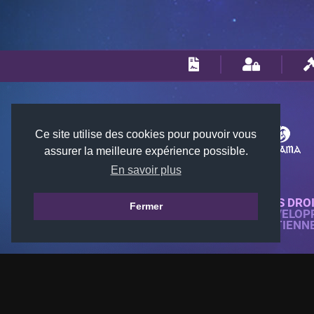
Ce site utilise des cookies pour pouvoir vous
assurer la meilleure expérience possible.
En savoir plus
© 2018-2026 KTARENA. TOUS DRO
Fermer
SITE WEB ENTIÈREMENT DÉVELOP
TOUTES LES IMAGES APPARTIENN