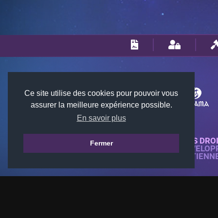
Ce site utilise des cookies pour pouvoir vous
assurer la meilleure expérience possible.
En savoir plus
© 2018-2026 KTARENA. TOUS DRO
Fermer
SITE WEB ENTIÈREMENT DÉVELOP
TOUTES LES IMAGES APPARTIENN