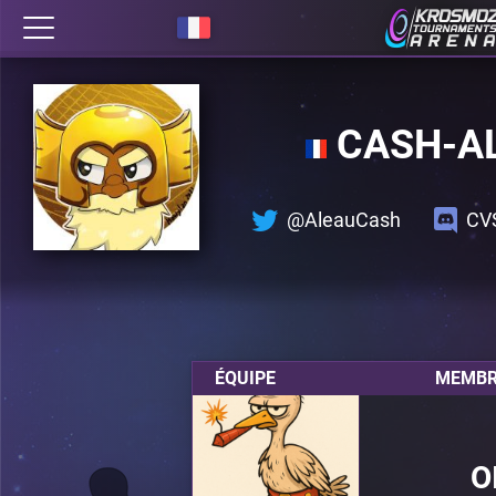
CASH-A
@AleauCash
CV
ÉQUIPE
MEMBR
O