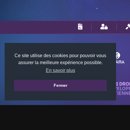
Ce site utilise des cookies pour pouvoir vous
assurer la meilleure expérience possible.
En savoir plus
© 2018-2026 KTARENA. TOUS DRO
Fermer
SITE WEB ENTIÈREMENT DÉVELOP
TOUTES LES IMAGES APPARTIENN
GAMES.