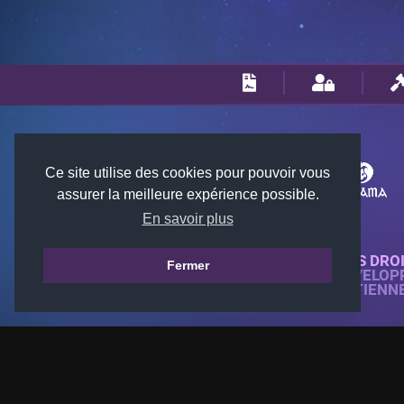
Ce site utilise des cookies pour pouvoir vous
assurer la meilleure expérience possible.
En savoir plus
© 2018-2026 KTARENA. TOUS DRO
Fermer
SITE WEB ENTIÈREMENT DÉVELOP
TOUTES LES IMAGES APPARTIENN