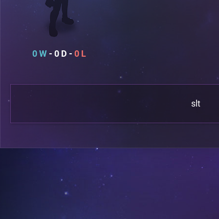
0
0
0
slt