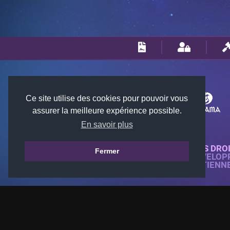
Ce site utilise des cookies pour pouvoir vous
assurer la meilleure expérience possible.
En savoir plus
© 2018-2026 KTARENA. TOUS DRO
Fermer
SITE WEB ENTIÈREMENT DÉVELOP
TOUTES LES IMAGES APPARTIENN