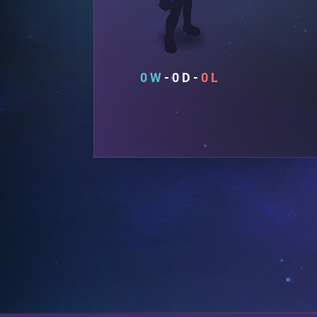
0
0
0