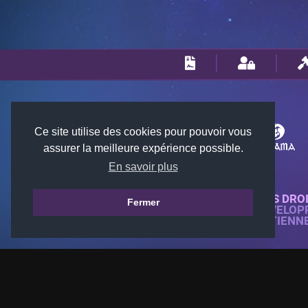
Ce site utilise des cookies pour pouvoir vous
assurer la meilleure expérience possible.
En savoir plus
© 2018-2026 KTARENA. TOUS DRO
Fermer
SITE WEB ENTIÈREMENT DÉVELOP
TOUTES LES IMAGES APPARTIENN