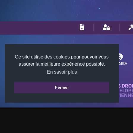
Ce site utilise des cookies pour pouvoir vous
assurer la meilleure expérience possible.
En savoir plus
© 2018-2026 KTARENA. TOUS DRO
Fermer
SITE WEB ENTIÈREMENT DÉVELOP
TOUTES LES IMAGES APPARTIENN