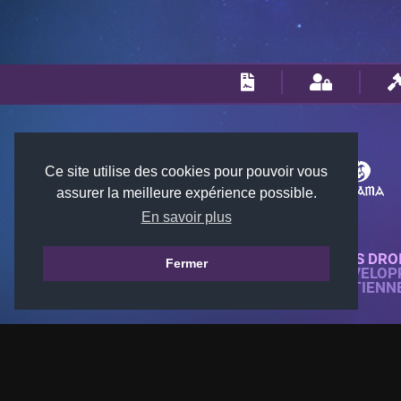
Ce site utilise des cookies pour pouvoir vous
assurer la meilleure expérience possible.
En savoir plus
© 2018-2026 KTARENA. TOUS DRO
Fermer
SITE WEB ENTIÈREMENT DÉVELOP
TOUTES LES IMAGES APPARTIENN
GAMES.