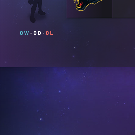
0
0
0