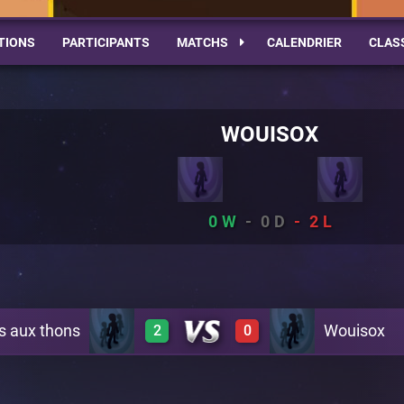
TIONS
PARTICIPANTS
MATCHS
CALENDRIER
CLAS
WOUISOX
0
0
2
s aux thons
Wouisox
2
0
1
0
A10