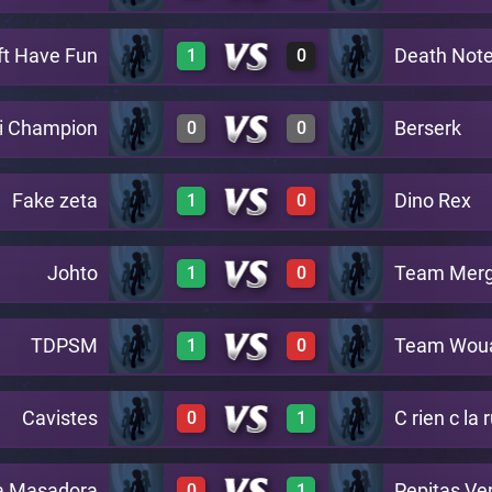
ft Have Fun
Death Not
1
0
3
0
A17
i Champion
Berserk
0
0
3
0
A17
Fake zeta
Dino Rex
1
0
1
1
A17
Johto
Team Mer
1
0
2
0
A17
TDPSM
Team Wou
1
0
3
0
A17
Cavistes
C rien c la 
0
1
3
0
A17
à Masadora
Pepitas Ver
0
1