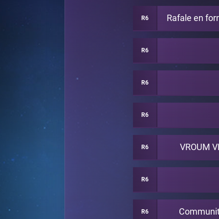
Rafale en for
R6
R6
R6
R6
VROUM V
R6
R6
Community
R6