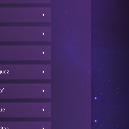
e
guez
af
rue
itas