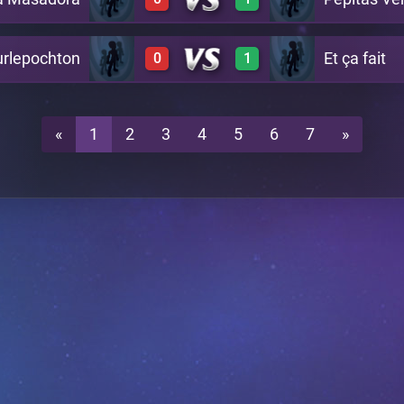
0
3
A17
rlepochton
Et ça fait
0
1
0
2
A17
0
2
A17
«
1
2
3
4
5
6
7
»