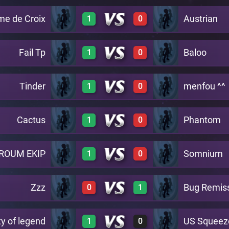
me de Croix
Austrian
1
0
0
2
A17
Fail Tp
Baloo
1
0
3
0
A17
Tinder
menfou ^^
1
0
3
0
A17
Cactus
Phantom
1
0
3
0
A17
ROUM EKIP
Somnium
1
0
2
0
A17
Zzz
Bug Remis
0
1
2
0
A17
 of legend
US Squeez
1
0
0
3
A17