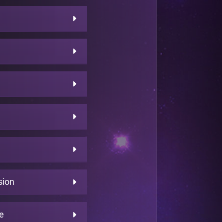
sion
e