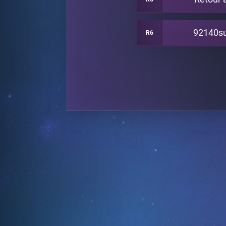
92140su
R6