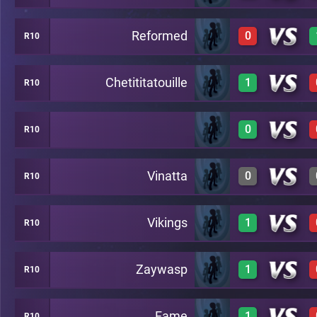
Reformed
0
R10
3
A14
Chetititatouille
1
R10
0
A14
0
R10
3
A14
Vinatta
0
R10
2
A14
Vikings
1
R10
2
A14
Zaywasp
1
R10
2
A14
Fame
1
R10