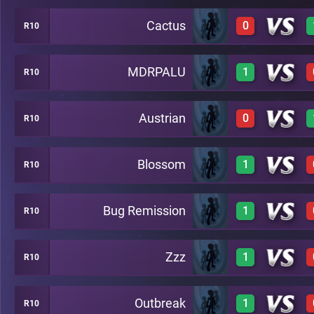
Cactus
0
R10
0
A14
MDRPALU
1
R10
0
A14
Austrian
0
R10
2
A14
Blossom
1
R10
0
A14
Bug Remission
1
R10
3
A14
Zzz
1
R10
3
A14
Outbreak
1
R10
3
A14