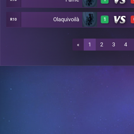
3
A14
Olaquivoilà
1
R10
3
A14
3
A14
«
1
2
3
4