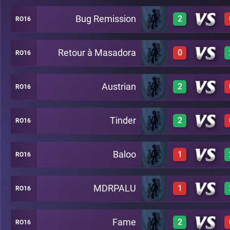
Bug Remission
2
RO16
3
A6
Retour à Masadora
0
RO16
3
A6
3
A4
Austrian
2
RO16
0
A6
3
A4
Tinder
2
RO16
A19
3
A6
0
A4
Baloo
1
RO16
A19
3
A6
3
A4
MDRPALU
1
RO16
A19
0
A6
3
A4
Fame
2
RO16
A19
0
A6